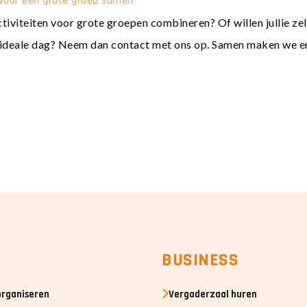
n voor een grote groep samen
ctiviteiten voor grote groepen combineren? Of willen jullie z
e ideale dag? Neem dan
contact
met ons op. Samen maken we er
E
BUSINESS
organiseren
Vergaderzaal huren