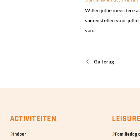
Stel je eigen activiteite
Willen jullie meerdere a
samenstellen voor julli
van.
Ga terug
ACTIVITEITEN
LEISUR
Indoor
Familiedag 